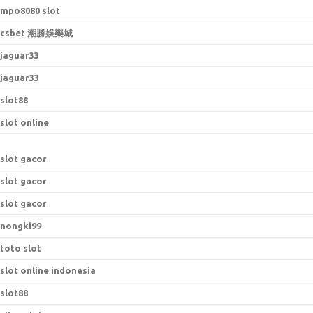
mpo8080 slot
csbet 潮勝娛樂城
jaguar33
jaguar33
slot88
slot online
slot gacor
slot gacor
slot gacor
nongki99
toto slot
slot online indonesia
slot88