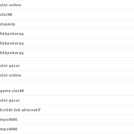
slot online
slot88
mejavip
hkbpokerqq
hkbpokerqq
hkbpokerqq
slot gacor
slot online
game slot88
slot gacor
koi365 link alternatif
mpo8080
mpo8080