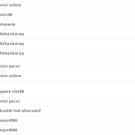
slot online
slot88
mejavip
hkbpokerqq
hkbpokerqq
hkbpokerqq
slot gacor
slot online
game slot88
slot gacor
koi365 link alternatif
mpo8080
mpo8080