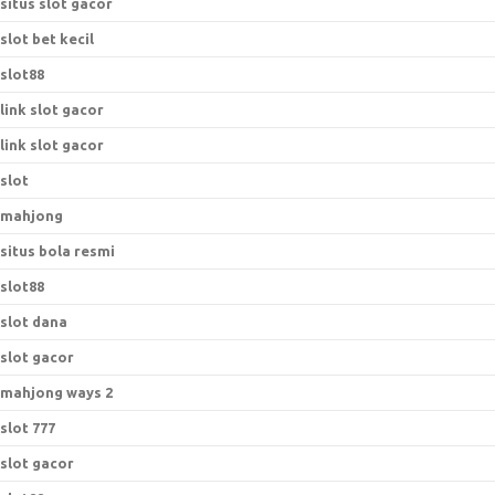
situs slot gacor
slot bet kecil
slot88
link slot gacor
link slot gacor
slot
mahjong
situs bola resmi
slot88
slot dana
slot gacor
mahjong ways 2
slot 777
slot gacor