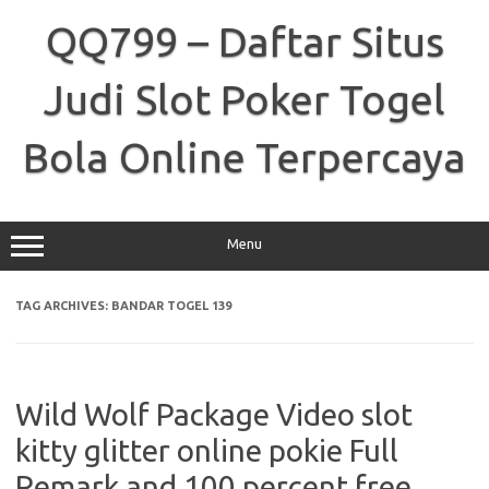
Skip
to
QQ799 – Daftar Situs
content
Judi Slot Poker Togel
Bola Online Terpercaya
Menu
TAG ARCHIVES:
BANDAR TOGEL 139
Wild Wolf Package Video slot
kitty glitter online pokie Full
Remark and 100 percent free