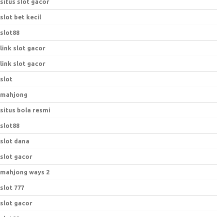
situs slot gacor
slot bet kecil
slot88
link slot gacor
link slot gacor
slot
mahjong
situs bola resmi
slot88
slot dana
slot gacor
mahjong ways 2
slot 777
slot gacor