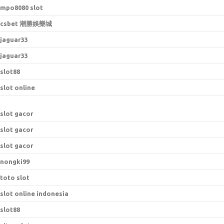
mpo8080 slot
csbet 潮勝娛樂城
jaguar33
jaguar33
slot88
slot online
slot gacor
slot gacor
slot gacor
nongki99
toto slot
slot online indonesia
slot88