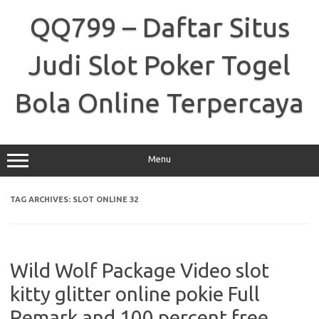
Skip
to
QQ799 – Daftar Situs
content
Judi Slot Poker Togel
Bola Online Terpercaya
Menu
TAG ARCHIVES:
SLOT ONLINE 32
Wild Wolf Package Video slot
kitty glitter online pokie Full
Remark and 100 percent free