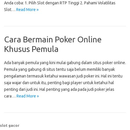
Anda coba: 1. Pilih Slot dengan RTP Tinggi 2. Pahami Volatilitas
Slot…
Read More »
Cara Bermain Poker Online
Khusus Pemula
Ada banyak pemula yang kini mulai gabung dalam situs poker online.
Pemula yang gabung di situs tentu saja belum memiliki banyak
pengalaman termasuk ketahui wawasan judi poker ini. Hal ini tentu
saja wajar dan untuk itu, penting bagi player untuk ketahui hal
penting dari judi ini. Hal penting yang ada pada judi poker jelas
cara…
Read More »
slot gacor