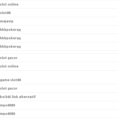
slot online
slot88
mejavip
hkbpokerqq
hkbpokerqq
hkbpokerqq
slot gacor
slot online
game slot88
slot gacor
koi365 link alternatif
mpo8080
mpo8080