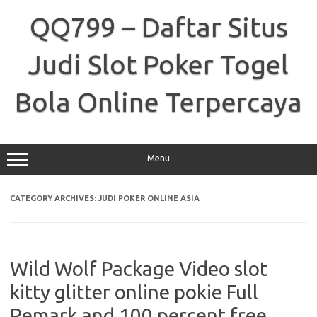
Skip
to
QQ799 – Daftar Situs
content
Judi Slot Poker Togel
Bola Online Terpercaya
Menu
CATEGORY ARCHIVES:
JUDI POKER ONLINE ASIA
Wild Wolf Package Video slot
kitty glitter online pokie Full
Remark and 100 percent free