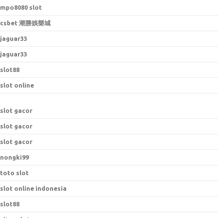
mpo8080 slot
csbet 潮勝娛樂城
jaguar33
jaguar33
slot88
slot online
slot gacor
slot gacor
slot gacor
nongki99
toto slot
slot online indonesia
slot88