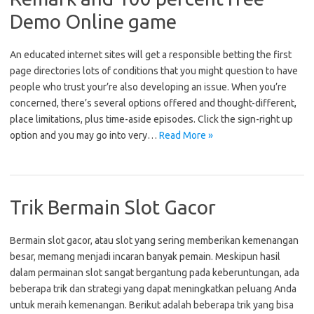
Demo Online game
An educated internet sites will get a responsible betting the first
page directories lots of conditions that you might question to have
people who trust your’re also developing an issue. When you’re
concerned, there’s several options offered and thought-different,
place limitations, plus time-aside episodes. Click the sign-right up
option and you may go into very…
Read More »
Trik Bermain Slot Gacor
Bermain slot gacor, atau slot yang sering memberikan kemenangan
besar, memang menjadi incaran banyak pemain. Meskipun hasil
dalam permainan slot sangat bergantung pada keberuntungan, ada
beberapa trik dan strategi yang dapat meningkatkan peluang Anda
untuk meraih kemenangan. Berikut adalah beberapa trik yang bisa