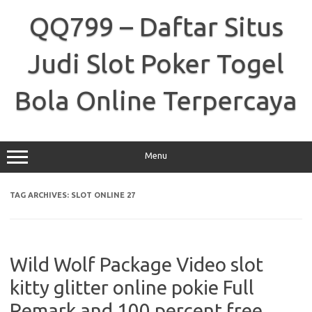
Skip
to
QQ799 – Daftar Situs
content
Judi Slot Poker Togel
Bola Online Terpercaya
Menu
TAG ARCHIVES:
SLOT ONLINE 27
Wild Wolf Package Video slot
kitty glitter online pokie Full
Remark and 100 percent free