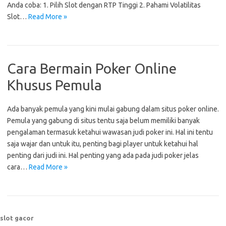
Anda coba: 1. Pilih Slot dengan RTP Tinggi 2. Pahami Volatilitas
Slot…
Read More »
Cara Bermain Poker Online
Khusus Pemula
Ada banyak pemula yang kini mulai gabung dalam situs poker online.
Pemula yang gabung di situs tentu saja belum memiliki banyak
pengalaman termasuk ketahui wawasan judi poker ini. Hal ini tentu
saja wajar dan untuk itu, penting bagi player untuk ketahui hal
penting dari judi ini. Hal penting yang ada pada judi poker jelas
cara…
Read More »
slot gacor