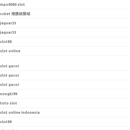
mpo8080 slot
csbet 潮勝娛樂城
jaguar33
jaguar33
slot88
slot online
slot gacor
slot gacor
slot gacor
nongki99
toto slot
slot online indonesia
slot88