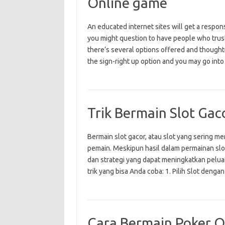
Online game
An educated internet sites will get a respons
you might question to have people who trus
there’s several options offered and thought-d
the sign-right up option and you may go in
Trik Bermain Slot Gac
Bermain slot gacor, atau slot yang sering
pemain. Meskipun hasil dalam permainan slo
dan strategi yang dapat meningkatkan pelu
trik yang bisa Anda coba: 1. Pilih Slot denga
Cara Bermain Poker O