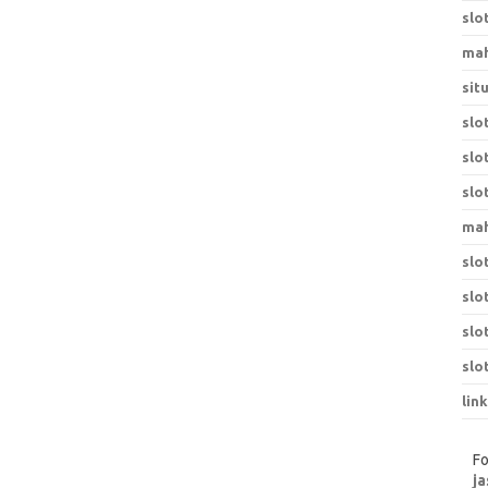
slo
ma
sit
slo
slo
slo
mah
slo
slo
slo
slo
lin
Fo
ja