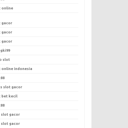
t online
t gacor
t gacor
t gacor
gki99
o slot
t online indonesia
t88
us slot gacor
t bet kecil
t88
k slot gacor
k slot gacor