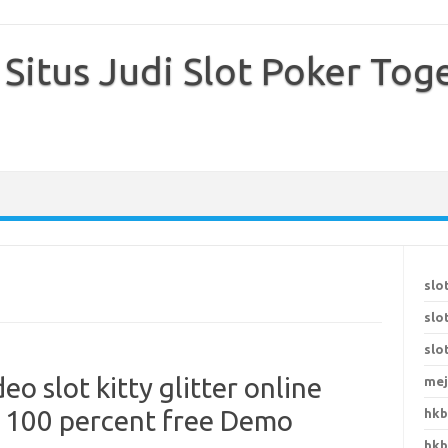
Situs Judi Slot Poker Tog
slo
slo
slo
o slot kitty glitter online
mej
d 100 percent free Demo
hk
hk