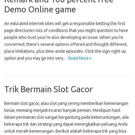
Demo Online game
An educated internet sites will get a responsible betting the first
page directories lots of conditions that you might question to have
people who trust your’re also developing an issue. When you’re
concerned, there’s several options offered and thought-different,
place limitations, plus time-aside episodes. Click the sign-right up
option and you may go into very…
Read More »
Trik Bermain Slot Gacor
Bermain slot gacor, atau slot yang sering memberikan kemenangan
besar, memang menjadi incaran banyak pemain. Meskipun hasil
dalam permainan slot sangat bergantung pada keberuntungan, ada
beberapa trik dan strategi yang dapat meningkatkan peluang Anda
untuk meraih kemenangan. Berikut adalah beberapa trik yang bisa