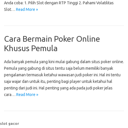
Anda coba: 1. Pilih Slot dengan RTP Tinggi 2. Pahami Volatilitas
Slot…
Read More »
Cara Bermain Poker Online
Khusus Pemula
Ada banyak pemula yang kini mulai gabung dalam situs poker online.
Pemula yang gabung di situs tentu saja belum memiliki banyak
pengalaman termasuk ketahui wawasan judi poker ini. Hal ini tentu
saja wajar dan untuk itu, penting bagi player untuk ketahui hal
penting dari judi ini. Hal penting yang ada pada judi poker jelas
cara…
Read More »
slot gacor