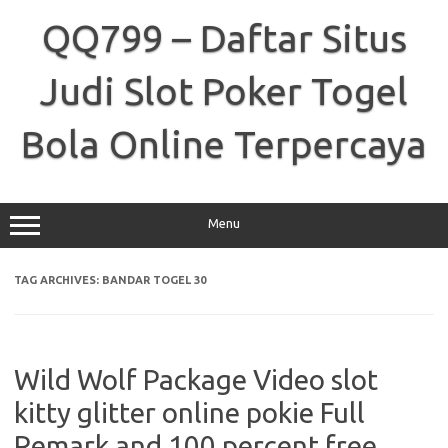
Skip
to
QQ799 – Daftar Situs
content
Judi Slot Poker Togel
Bola Online Terpercaya
Menu
TAG ARCHIVES:
BANDAR TOGEL 30
Wild Wolf Package Video slot
kitty glitter online pokie Full
Remark and 100 percent free