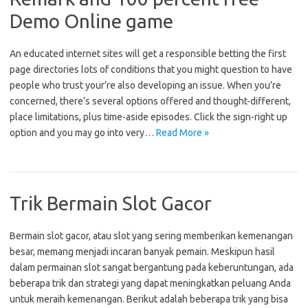
Demo Online game
An educated internet sites will get a responsible betting the first
page directories lots of conditions that you might question to have
people who trust your’re also developing an issue. When you’re
concerned, there’s several options offered and thought-different,
place limitations, plus time-aside episodes. Click the sign-right up
option and you may go into very…
Read More »
Trik Bermain Slot Gacor
Bermain slot gacor, atau slot yang sering memberikan kemenangan
besar, memang menjadi incaran banyak pemain. Meskipun hasil
dalam permainan slot sangat bergantung pada keberuntungan, ada
beberapa trik dan strategi yang dapat meningkatkan peluang Anda
untuk meraih kemenangan. Berikut adalah beberapa trik yang bisa