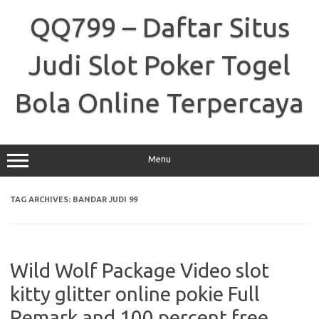
Skip
to
QQ799 – Daftar Situs
content
Judi Slot Poker Togel
Bola Online Terpercaya
Menu
TAG ARCHIVES:
BANDAR JUDI 99
Wild Wolf Package Video slot
kitty glitter online pokie Full
Remark and 100 percent free