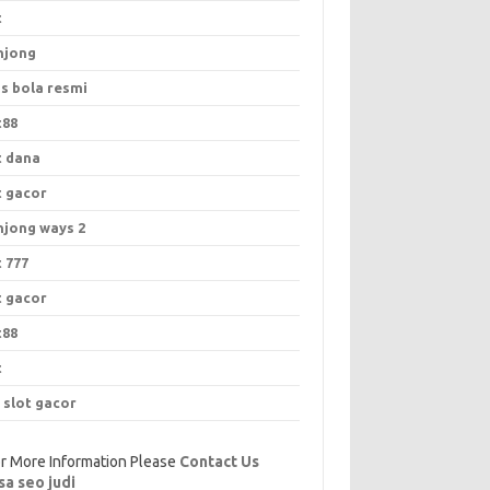
t
hjong
us bola resmi
t88
t dana
t gacor
jong ways 2
t 777
t gacor
t88
t
k slot gacor
r More Information Please
Contact Us
sa seo judi