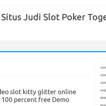
Situs Judi Slot Poker Tog
slo
slo
slo
o slot kitty glitter online
mej
d 100 percent free Demo
hk
hk