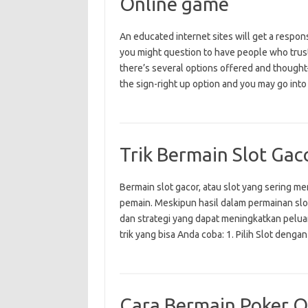
Online game
An educated internet sites will get a respons
you might question to have people who trus
there’s several options offered and thought-d
the sign-right up option and you may go in
Trik Bermain Slot Gac
Bermain slot gacor, atau slot yang sering
pemain. Meskipun hasil dalam permainan slo
dan strategi yang dapat meningkatkan pelu
trik yang bisa Anda coba: 1. Pilih Slot denga
Cara Bermain Poker O