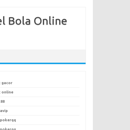
el Bola Online
t gacor
t online
t88
avip
bpokerqq
bpokerqq