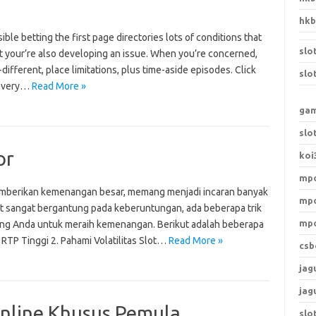
hk
ible betting the first page directories lots of conditions that
slo
t your’re also developing an issue. When you’re concerned,
ifferent, place limitations, plus time-aside episodes. Click
slo
to very…
Read More »
gam
slo
or
koi
mp
 memberikan kemenangan besar, memang menjadi incaran banyak
mp
t sangat bergantung pada keberuntungan, ada beberapa trik
mpo
ang Anda untuk meraih kemenangan. Berikut adalah beberapa
n RTP Tinggi 2. Pahami Volatilitas Slot…
Read More »
cs
jag
jag
nline Khusus Pemula
slo