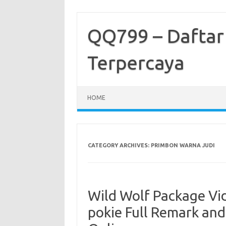
Skip
to
content
QQ799 – Daftar 
Terpercaya
HOME
CATEGORY ARCHIVES:
PRIMBON WARNA JUDI
Wild Wolf Package Vide
pokie Full Remark an