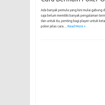
Ada banyak pemula yang kini mulai gabung da
saja belum memiliki banyak pengalaman termas
dan untuk itu, penting bagi player untuk ketah
poker jelas cara…
Read More »