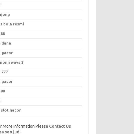
t
hjong
us bola resmi
t88
t dana
t gacor
jong ways 2
t 777
t gacor
t88
t
k slot gacor
r More Information Please
Contact Us
sa seo judi