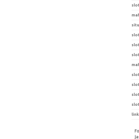
slo
ma
sit
slo
slo
slo
mah
slo
slo
slo
slo
lin
Fo
ja