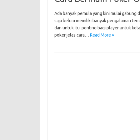
Ada banyak pemula yang kini mulai gabung da
saja belum memiliki banyak pengalaman termas
dan untuk itu, penting bagi player untuk ketah
poker jelas cara…
Read More »