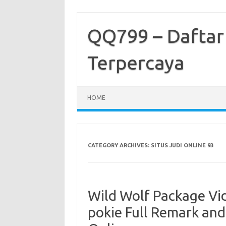
Skip
to
content
QQ799 – Daftar 
Terpercaya
HOME
CATEGORY ARCHIVES:
SITUS JUDI ONLINE 93
Wild Wolf Package Vide
pokie Full Remark an