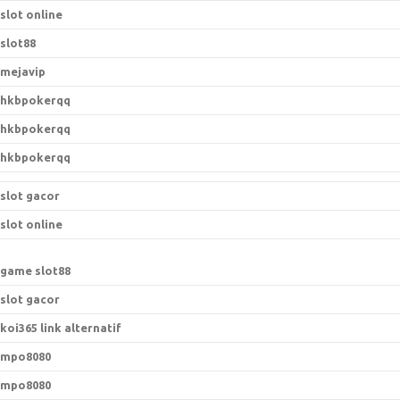
slot online
slot88
mejavip
hkbpokerqq
hkbpokerqq
hkbpokerqq
slot gacor
slot online
game slot88
slot gacor
koi365 link alternatif
mpo8080
mpo8080