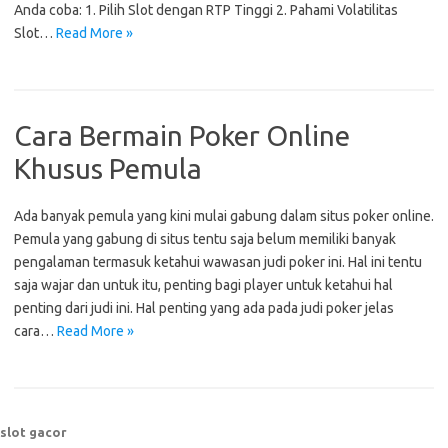
Anda coba: 1. Pilih Slot dengan RTP Tinggi 2. Pahami Volatilitas
Slot…
Read More »
Cara Bermain Poker Online
Khusus Pemula
Ada banyak pemula yang kini mulai gabung dalam situs poker online.
Pemula yang gabung di situs tentu saja belum memiliki banyak
pengalaman termasuk ketahui wawasan judi poker ini. Hal ini tentu
saja wajar dan untuk itu, penting bagi player untuk ketahui hal
penting dari judi ini. Hal penting yang ada pada judi poker jelas
cara…
Read More »
slot gacor