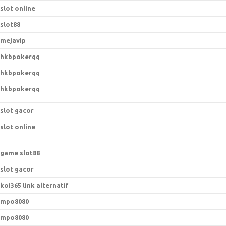
slot online
slot88
mejavip
hkbpokerqq
hkbpokerqq
hkbpokerqq
slot gacor
slot online
game slot88
slot gacor
koi365 link alternatif
mpo8080
mpo8080