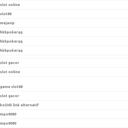
slot online
slot88
mejavip
hkbpokerqq
hkbpokerqq
hkbpokerqq
slot gacor
slot online
game slot88
slot gacor
koi365 link alternatif
mpo8080
mpo8080