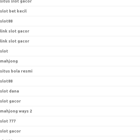
situs slot gacor
slot bet kecil
slot88
link slot gacor
link slot gacor
slot
mahjong
situs bola resmi
slot88
slot dana
slot gacor
mahjong ways 2
slot 777
slot gacor