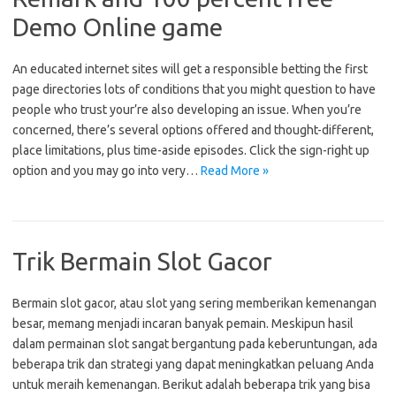
Demo Online game
An educated internet sites will get a responsible betting the first
page directories lots of conditions that you might question to have
people who trust your’re also developing an issue. When you’re
concerned, there’s several options offered and thought-different,
place limitations, plus time-aside episodes. Click the sign-right up
option and you may go into very…
Read More »
Trik Bermain Slot Gacor
Bermain slot gacor, atau slot yang sering memberikan kemenangan
besar, memang menjadi incaran banyak pemain. Meskipun hasil
dalam permainan slot sangat bergantung pada keberuntungan, ada
beberapa trik dan strategi yang dapat meningkatkan peluang Anda
untuk meraih kemenangan. Berikut adalah beberapa trik yang bisa