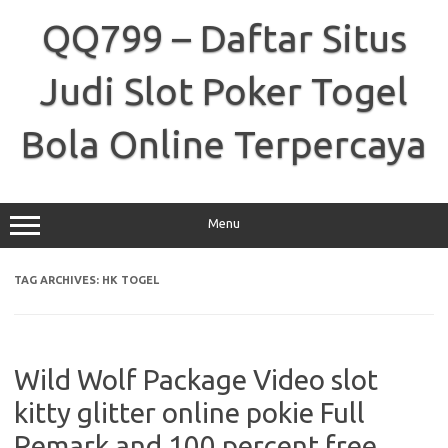
Skip
to
QQ799 – Daftar Situs
content
Judi Slot Poker Togel
Bola Online Terpercaya
Menu
TAG ARCHIVES:
HK TOGEL
Wild Wolf Package Video slot
kitty glitter online pokie Full
Remark and 100 percent free