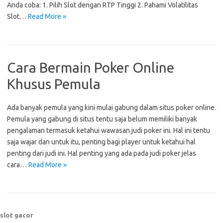
Anda coba: 1. Pilih Slot dengan RTP Tinggi 2. Pahami Volatilitas
Slot…
Read More »
Cara Bermain Poker Online
Khusus Pemula
Ada banyak pemula yang kini mulai gabung dalam situs poker online.
Pemula yang gabung di situs tentu saja belum memiliki banyak
pengalaman termasuk ketahui wawasan judi poker ini. Hal ini tentu
saja wajar dan untuk itu, penting bagi player untuk ketahui hal
penting dari judi ini. Hal penting yang ada pada judi poker jelas
cara…
Read More »
slot gacor