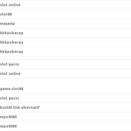
slot online
slot88
mejavip
hkbpokerqq
hkbpokerqq
hkbpokerqq
slot gacor
slot online
game slot88
slot gacor
koi365 link alternatif
mpo8080
mpo8080