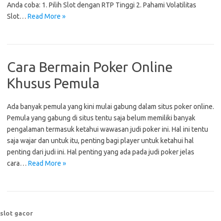
Anda coba: 1. Pilih Slot dengan RTP Tinggi 2. Pahami Volatilitas
Slot…
Read More »
Cara Bermain Poker Online
Khusus Pemula
Ada banyak pemula yang kini mulai gabung dalam situs poker online.
Pemula yang gabung di situs tentu saja belum memiliki banyak
pengalaman termasuk ketahui wawasan judi poker ini. Hal ini tentu
saja wajar dan untuk itu, penting bagi player untuk ketahui hal
penting dari judi ini. Hal penting yang ada pada judi poker jelas
cara…
Read More »
slot gacor