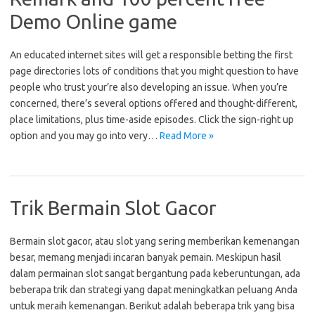
Demo Online game
An educated internet sites will get a responsible betting the first
page directories lots of conditions that you might question to have
people who trust your’re also developing an issue. When you’re
concerned, there’s several options offered and thought-different,
place limitations, plus time-aside episodes. Click the sign-right up
option and you may go into very…
Read More »
Trik Bermain Slot Gacor
Bermain slot gacor, atau slot yang sering memberikan kemenangan
besar, memang menjadi incaran banyak pemain. Meskipun hasil
dalam permainan slot sangat bergantung pada keberuntungan, ada
beberapa trik dan strategi yang dapat meningkatkan peluang Anda
untuk meraih kemenangan. Berikut adalah beberapa trik yang bisa