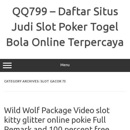
Skip
to
QQ799 – Daftar Situs
content
Judi Slot Poker Togel
Bola Online Terpercaya
Menu
CATEGORY ARCHIVES:
SLOT GACOR 73
Wild Wolf Package Video slot
kitty glitter online pokie Full
Remark and 100 percent free