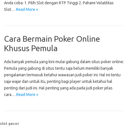
Anda coba: 1. Pilih Slot dengan RTP Tinggi 2. Pahami Volatilitas
Slot…
Read More »
Cara Bermain Poker Online
Khusus Pemula
Ada banyak pemula yang kini mulai gabung dalam situs poker online.
Pemula yang gabung di situs tentu saja belum memiliki banyak
pengalaman termasuk ketahui wawasan judi poker ini. Hal ini tentu
saja wajar dan untuk itu, penting bagi player untuk ketahui hal
penting dari judi ini. Hal penting yang ada pada judi poker jelas
cara…
Read More »
slot gacor