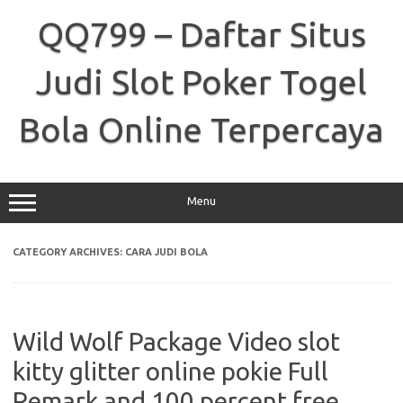
Skip
to
QQ799 – Daftar Situs
content
Judi Slot Poker Togel
Bola Online Terpercaya
Menu
CATEGORY ARCHIVES:
CARA JUDI BOLA
Wild Wolf Package Video slot
kitty glitter online pokie Full
Remark and 100 percent free