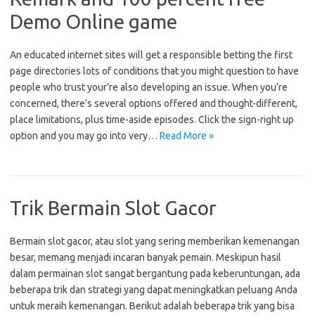
Demo Online game
An educated internet sites will get a responsible betting the first
page directories lots of conditions that you might question to have
people who trust your’re also developing an issue. When you’re
concerned, there’s several options offered and thought-different,
place limitations, plus time-aside episodes. Click the sign-right up
option and you may go into very…
Read More »
Trik Bermain Slot Gacor
Bermain slot gacor, atau slot yang sering memberikan kemenangan
besar, memang menjadi incaran banyak pemain. Meskipun hasil
dalam permainan slot sangat bergantung pada keberuntungan, ada
beberapa trik dan strategi yang dapat meningkatkan peluang Anda
untuk meraih kemenangan. Berikut adalah beberapa trik yang bisa