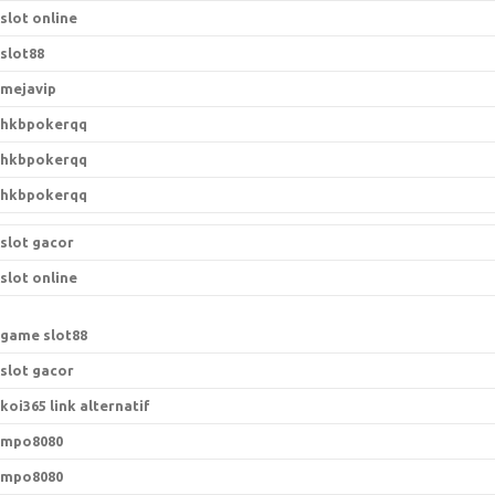
slot online
slot88
mejavip
hkbpokerqq
hkbpokerqq
hkbpokerqq
slot gacor
slot online
game slot88
slot gacor
koi365 link alternatif
mpo8080
mpo8080