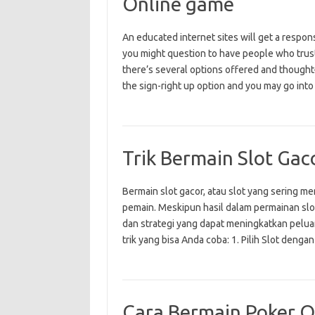
Online game
An educated internet sites will get a respons
you might question to have people who trus
there’s several options offered and thought-d
the sign-right up option and you may go in
Trik Bermain Slot Gac
Bermain slot gacor, atau slot yang sering
pemain. Meskipun hasil dalam permainan slo
dan strategi yang dapat meningkatkan pelu
trik yang bisa Anda coba: 1. Pilih Slot denga
Cara Bermain Poker O