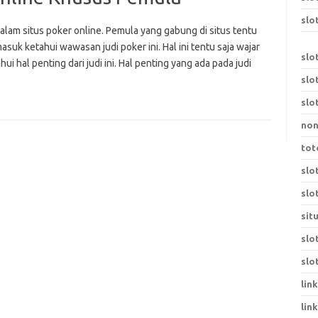
slo
lam situs poker online. Pemula yang gabung di situs tentu
uk ketahui wawasan judi poker ini. Hal ini tentu saja wajar
slo
ui hal penting dari judi ini. Hal penting yang ada pada judi
slo
slo
non
tot
slo
slo
sit
slo
slo
lin
lin