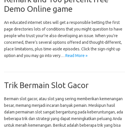
Demo Online game
An educated internet sites will get a responsible betting the first
page directories lots of conditions that you might question to have
people who trust your’re also developing an issue. When you’re
concerned, there’s several options offered and thought-different,
place limitations, plus time-aside episodes. Click the sign-right up
option and you may go into very…
Read More »
Trik Bermain Slot Gacor
Bermain slot gacor, atau slot yang sering memberikan kemenangan
besar, memang menjadi incaran banyak pemain. Meskipun hasil
dalam permainan slot sangat bergantung pada keberuntungan, ada
beberapa trik dan strategi yang dapat meningkatkan peluang Anda
untuk meraih kemenangan. Berikut adalah beberapa trik yang bisa