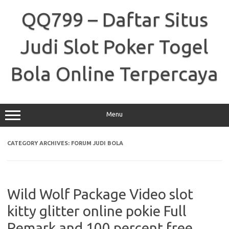
Skip
to
QQ799 – Daftar Situs
content
Judi Slot Poker Togel
Bola Online Terpercaya
Menu
CATEGORY ARCHIVES:
FORUM JUDI BOLA
Wild Wolf Package Video slot
kitty glitter online pokie Full
Remark and 100 percent free