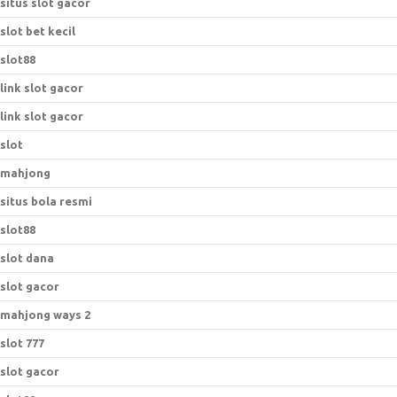
situs slot gacor
slot bet kecil
slot88
link slot gacor
link slot gacor
slot
mahjong
situs bola resmi
slot88
slot dana
slot gacor
mahjong ways 2
slot 777
slot gacor