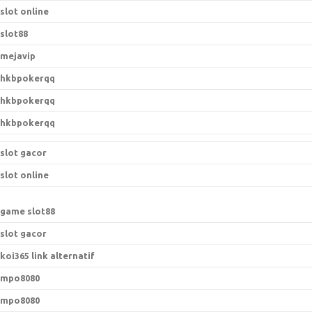
slot online
slot88
mejavip
hkbpokerqq
hkbpokerqq
hkbpokerqq
slot gacor
slot online
game slot88
slot gacor
koi365 link alternatif
mpo8080
mpo8080