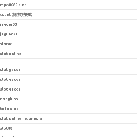
mpo8080 slot
csbet 潮勝娛樂城
jaguar33
jaguar33
slot88
slot online
slot gacor
slot gacor
slot gacor
nongki99
toto slot
slot online indonesia
slot88