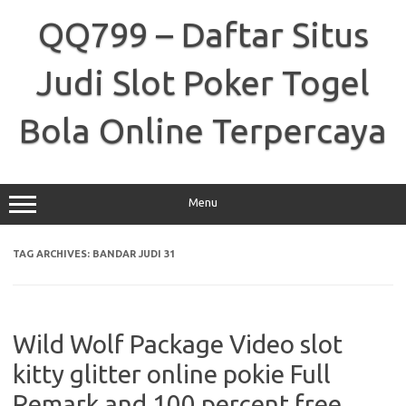
Skip
to
QQ799 – Daftar Situs
content
Judi Slot Poker Togel
Bola Online Terpercaya
Menu
TAG ARCHIVES:
BANDAR JUDI 31
Wild Wolf Package Video slot
kitty glitter online pokie Full
Remark and 100 percent free