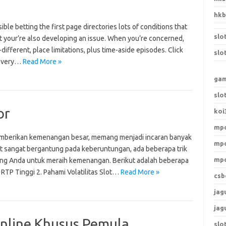
hk
ible betting the first page directories lots of conditions that
slo
t your’re also developing an issue. When you’re concerned,
ifferent, place limitations, plus time-aside episodes. Click
slo
to very…
Read More »
gam
slo
or
koi
mp
 memberikan kemenangan besar, memang menjadi incaran banyak
mp
t sangat bergantung pada keberuntungan, ada beberapa trik
mpo
ang Anda untuk meraih kemenangan. Berikut adalah beberapa
n RTP Tinggi 2. Pahami Volatilitas Slot…
Read More »
cs
jag
jag
nline Khusus Pemula
slo