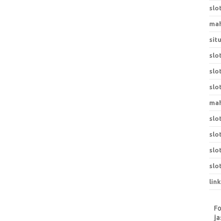
slo
ma
sit
slo
slo
slo
mah
slo
slo
slo
slo
lin
Fo
ja