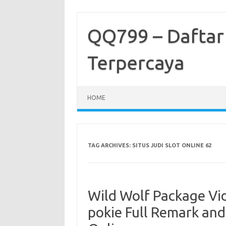
Skip
to
content
QQ799 – Daftar 
Terpercaya
HOME
TAG ARCHIVES:
SITUS JUDI SLOT ONLINE 62
Wild Wolf Package Vide
pokie Full Remark an