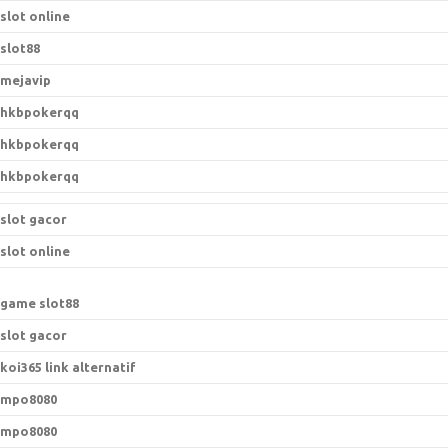
slot online
slot88
mejavip
hkbpokerqq
hkbpokerqq
hkbpokerqq
slot gacor
slot online
game slot88
slot gacor
koi365 link alternatif
mpo8080
mpo8080