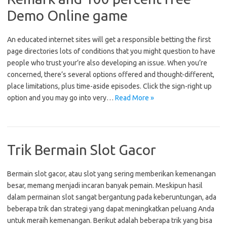
Demo Online game
An educated internet sites will get a responsible betting the first
page directories lots of conditions that you might question to have
people who trust your’re also developing an issue. When you’re
concerned, there’s several options offered and thought-different,
place limitations, plus time-aside episodes. Click the sign-right up
option and you may go into very…
Read More »
Trik Bermain Slot Gacor
Bermain slot gacor, atau slot yang sering memberikan kemenangan
besar, memang menjadi incaran banyak pemain. Meskipun hasil
dalam permainan slot sangat bergantung pada keberuntungan, ada
beberapa trik dan strategi yang dapat meningkatkan peluang Anda
untuk meraih kemenangan. Berikut adalah beberapa trik yang bisa