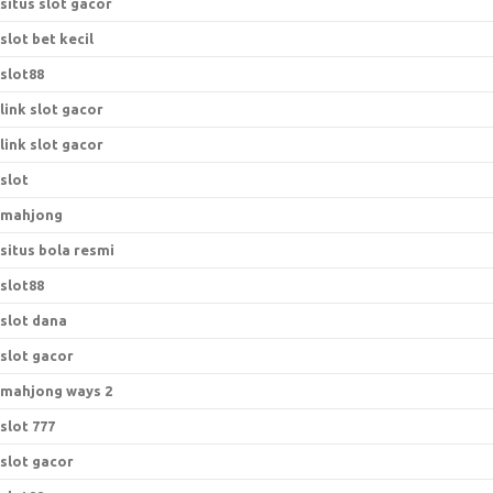
situs slot gacor
slot bet kecil
slot88
link slot gacor
link slot gacor
slot
mahjong
situs bola resmi
slot88
slot dana
slot gacor
mahjong ways 2
slot 777
slot gacor