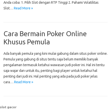
Anda coba: 1. Pilih Slot dengan RTP Tinggi 2. Pahami Volatilitas
Slot…
Read More »
Cara Bermain Poker Online
Khusus Pemula
Ada banyak pemula yang kini mulai gabung dalam situs poker online.
Pemula yang gabung di situs tentu saja belum memiliki banyak
pengalaman termasuk ketahui wawasan judi poker ini. Hal ini tentu
saja wajar dan untuk itu, penting bagi player untuk ketahui hal
penting dari judi ini. Hal penting yang ada pada judi poker jelas
cara…
Read More »
slot gacor