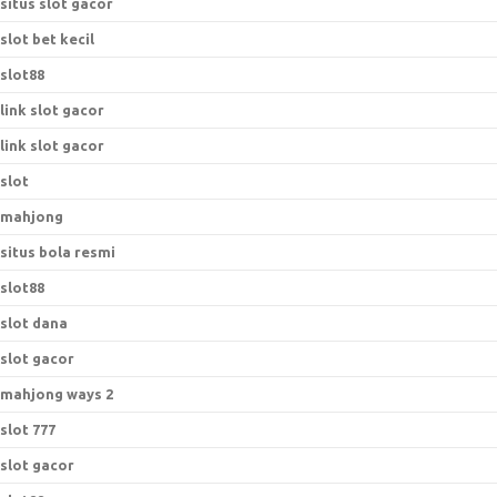
situs slot gacor
slot bet kecil
slot88
link slot gacor
link slot gacor
slot
mahjong
situs bola resmi
slot88
slot dana
slot gacor
mahjong ways 2
slot 777
slot gacor