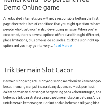
Demo Online game
An educated internet sites will get a responsible betting the first
page directories lots of conditions that you might question to have
people who trust your’re also developing an issue. When you’re
concerned, there’s several options offered and thought-different,
place limitations, plus time-aside episodes. Click the sign-right up
option and you may go into very…
Read More »
Trik Bermain Slot Gacor
Bermain slot gacor, atau slot yang sering memberikan kemenangan
besar, memang menjadi incaran banyak pemain. Meskipun hasil
dalam permainan slot sangat bergantung pada keberuntungan, ada
beberapa trik dan strategi yang dapat meningkatkan peluang Anda
untuk meraih kemenangan. Berikut adalah beberapa trik yang bisa