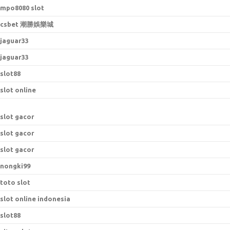
mpo8080 slot
csbet 潮勝娛樂城
jaguar33
jaguar33
slot88
slot online
slot gacor
slot gacor
slot gacor
nongki99
toto slot
slot online indonesia
slot88