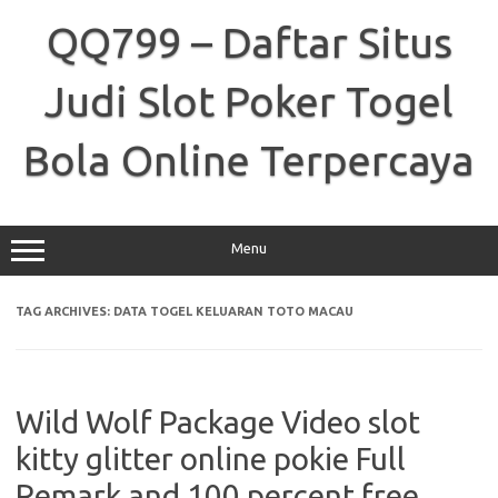
Skip
to
QQ799 – Daftar Situs
content
Judi Slot Poker Togel
Bola Online Terpercaya
Menu
TAG ARCHIVES:
DATA TOGEL KELUARAN TOTO MACAU
Wild Wolf Package Video slot
kitty glitter online pokie Full
Remark and 100 percent free