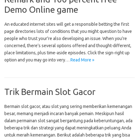
Demo Online game
An educated internet sites will get a responsible betting the first
page directories lots of conditions that you might question to have
people who trust your’re also developing an issue. When you’re
concerned, there’s several options offered and thought-different,
place limitations, plus time-aside episodes. Click the sign-right up
option and you may go into very…
Read More »
Trik Bermain Slot Gacor
Bermain slot gacor, atau slot yang sering memberikan kemenangan
besar, memang menjadi incaran banyak pemain. Meskipun hasil
dalam permainan slot sangat bergantung pada keberuntungan, ada
beberapa trik dan strategi yang dapat meningkatkan peluang Anda
untuk meraih kemenangan. Berikut adalah beberapa trik yang bisa