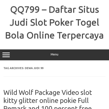
Skip
to
QQ799 – Daftar Situs
content
Judi Slot Poker Togel
Bola Online Terpercaya
Menu
TAG ARCHIVES:
DEWA JUDI 99
Wild Wolf Package Video slot
kitty glitter online pokie Full
Remark and 100 percent free