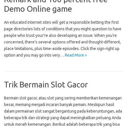
Demo Online game
An educated internet sites will get a responsible betting the first
page directories lots of conditions that you might question to have
people who trust your’re also developing an issue. When you’re
concerned, there’s several options offered and thought-different,
place limitations, plus time-aside episodes. Click the sign-right up
option and you may go into very…
Read More »
Trik Bermain Slot Gacor
Bermain slot gacor, atau slot yang sering memberikan kemenangan
besar, memang menjadi incaran banyak pemain. Meskipun hasil
dalam permainan slot sangat bergantung pada keberuntungan, ada
beberapa trik dan strategi yang dapat meningkatkan peluang Anda
untuk meraih kemenangan. Berikut adalah beberapa trik yang bisa