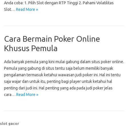
Anda coba: 1. Pilih Slot dengan RTP Tinggi 2. Pahami Volatilitas
Slot…
Read More »
Cara Bermain Poker Online
Khusus Pemula
Ada banyak pemula yang kini mulai gabung dalam situs poker online.
Pemula yang gabung di situs tentu saja belum memiliki banyak
pengalaman termasuk ketahui wawasan judi poker ini. Hal ini tentu
saja wajar dan untuk itu, penting bagi player untuk ketahui hal
penting dari judi ini. Hal penting yang ada pada judi poker jelas
cara…
Read More »
slot gacor