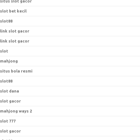
situs slot gacor
slot bet kecil
slot88
link slot gacor
link slot gacor
slot
mahjong
situs bola resmi
slot88
slot dana
slot gacor
mahjong ways 2
slot 777
slot gacor