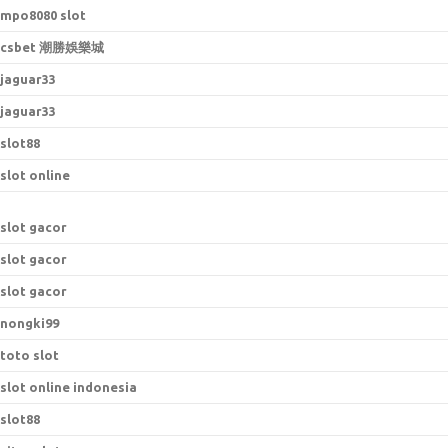
mpo8080 slot
csbet 潮勝娛樂城
jaguar33
jaguar33
slot88
slot online
slot gacor
slot gacor
slot gacor
nongki99
toto slot
slot online indonesia
slot88