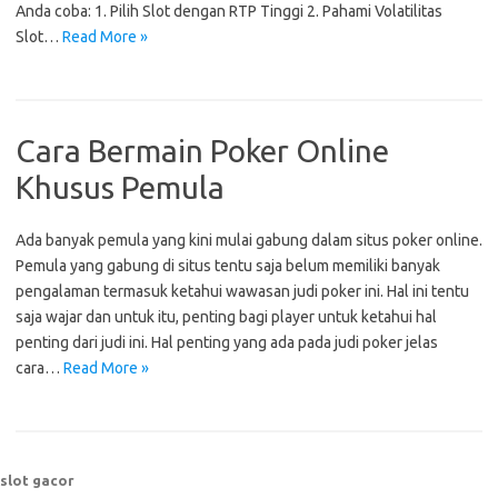
Anda coba: 1. Pilih Slot dengan RTP Tinggi 2. Pahami Volatilitas
Slot…
Read More »
Cara Bermain Poker Online
Khusus Pemula
Ada banyak pemula yang kini mulai gabung dalam situs poker online.
Pemula yang gabung di situs tentu saja belum memiliki banyak
pengalaman termasuk ketahui wawasan judi poker ini. Hal ini tentu
saja wajar dan untuk itu, penting bagi player untuk ketahui hal
penting dari judi ini. Hal penting yang ada pada judi poker jelas
cara…
Read More »
slot gacor