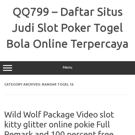
Skip
to
QQ799 – Daftar Situs
content
Judi Slot Poker Togel
Bola Online Terpercaya
Menu
CATEGORY ARCHIVES:
BANDAR TOGEL 16
Wild Wolf Package Video slot
kitty glitter online pokie Full
Remark and 100 percent free