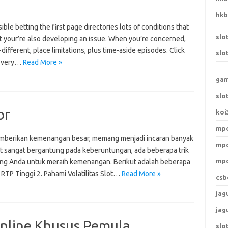
hk
ible betting the first page directories lots of conditions that
slo
t your’re also developing an issue. When you’re concerned,
ifferent, place limitations, plus time-aside episodes. Click
slo
to very…
Read More »
gam
slo
or
koi
mp
 memberikan kemenangan besar, memang menjadi incaran banyak
mp
t sangat bergantung pada keberuntungan, ada beberapa trik
mpo
ang Anda untuk meraih kemenangan. Berikut adalah beberapa
n RTP Tinggi 2. Pahami Volatilitas Slot…
Read More »
cs
jag
jag
nline Khusus Pemula
slo