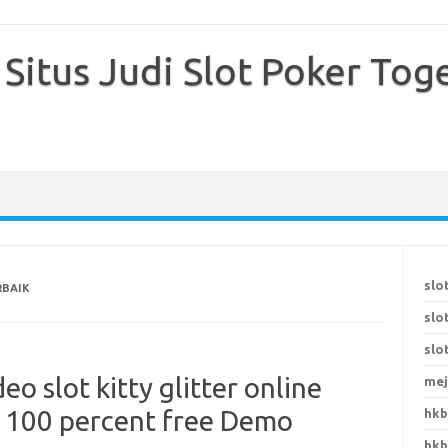
Situs Judi Slot Poker Tog
slo
RBAIK
slo
slo
o slot kitty glitter online
mej
d 100 percent free Demo
hk
hk