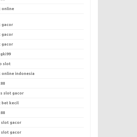
t online
t gacor
t gacor
t gacor
gki99
o slot
t online indonesia
t88
us slot gacor
t bet kecil
t88
k slot gacor
k slot gacor