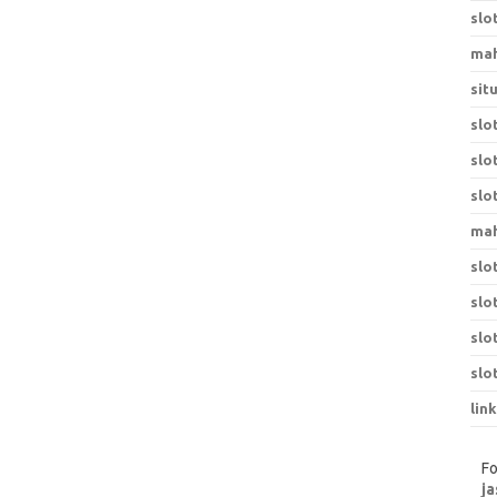
slo
ma
sit
slo
slo
slo
mah
slo
slo
slo
slo
lin
Fo
ja