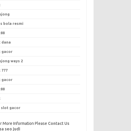
t
hjong
us bola resmi
t88
t dana
t gacor
jong ways 2
t 777
t gacor
t88
t
k slot gacor
r More Information Please
Contact Us
sa seo judi