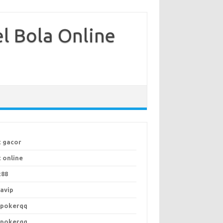
el Bola Online
t gacor
t online
t88
avip
bpokerqq
bpokerqq