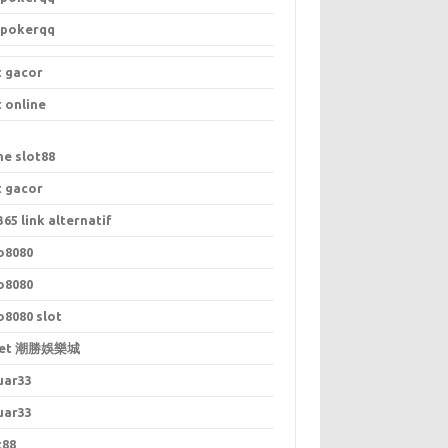
bpokerqq
t gacor
t online
e slot88
t gacor
365 link alternatif
o8080
o8080
8080 slot
bet 潮勝娛樂城
uar33
uar33
t88