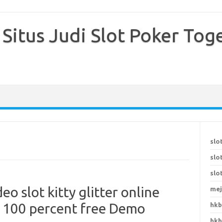
Situs Judi Slot Poker Tog
slo
slo
slo
o slot kitty glitter online
mej
d 100 percent free Demo
hk
hk