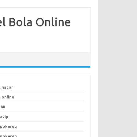
el Bola Online
t gacor
t online
t88
avip
bpokerqq
bpokerqq