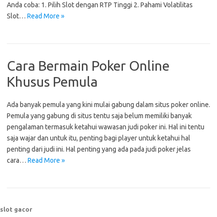
Anda coba: 1. Pilih Slot dengan RTP Tinggi 2. Pahami Volatilitas
Slot…
Read More »
Cara Bermain Poker Online
Khusus Pemula
Ada banyak pemula yang kini mulai gabung dalam situs poker online.
Pemula yang gabung di situs tentu saja belum memiliki banyak
pengalaman termasuk ketahui wawasan judi poker ini. Hal ini tentu
saja wajar dan untuk itu, penting bagi player untuk ketahui hal
penting dari judi ini. Hal penting yang ada pada judi poker jelas
cara…
Read More »
slot gacor