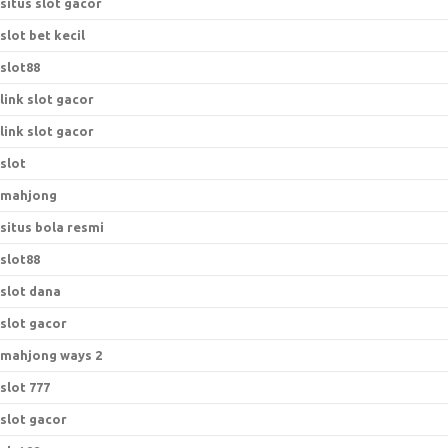
situs slot gacor
slot bet kecil
slot88
link slot gacor
link slot gacor
slot
mahjong
situs bola resmi
slot88
slot dana
slot gacor
mahjong ways 2
slot 777
slot gacor