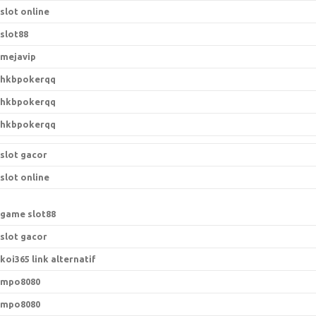
slot online
slot88
mejavip
hkbpokerqq
hkbpokerqq
hkbpokerqq
slot gacor
slot online
game slot88
slot gacor
koi365 link alternatif
mpo8080
mpo8080