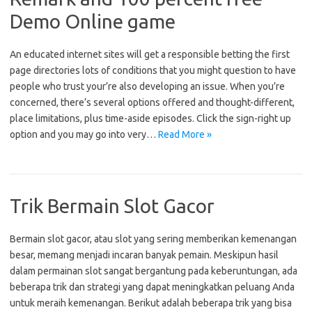
Demo Online game
An educated internet sites will get a responsible betting the first
page directories lots of conditions that you might question to have
people who trust your’re also developing an issue. When you’re
concerned, there’s several options offered and thought-different,
place limitations, plus time-aside episodes. Click the sign-right up
option and you may go into very…
Read More »
Trik Bermain Slot Gacor
Bermain slot gacor, atau slot yang sering memberikan kemenangan
besar, memang menjadi incaran banyak pemain. Meskipun hasil
dalam permainan slot sangat bergantung pada keberuntungan, ada
beberapa trik dan strategi yang dapat meningkatkan peluang Anda
untuk meraih kemenangan. Berikut adalah beberapa trik yang bisa