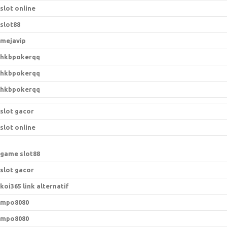
slot online
slot88
mejavip
hkbpokerqq
hkbpokerqq
hkbpokerqq
slot gacor
slot online
game slot88
slot gacor
koi365 link alternatif
mpo8080
mpo8080