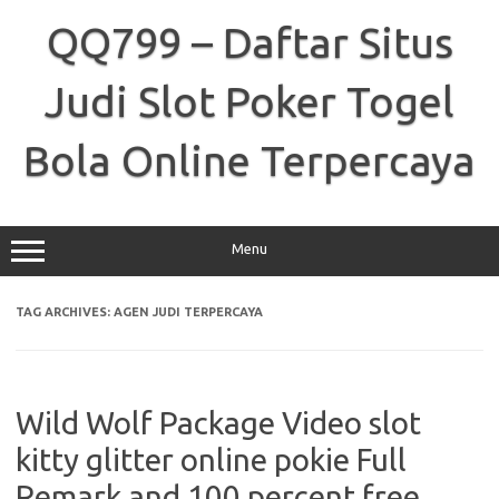
Skip
to
QQ799 – Daftar Situs
content
Judi Slot Poker Togel
Bola Online Terpercaya
Menu
TAG ARCHIVES:
AGEN JUDI TERPERCAYA
Wild Wolf Package Video slot
kitty glitter online pokie Full
Remark and 100 percent free