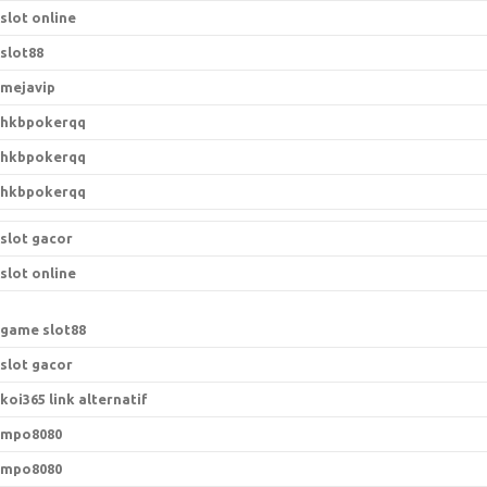
slot online
slot88
mejavip
hkbpokerqq
hkbpokerqq
hkbpokerqq
slot gacor
slot online
game slot88
slot gacor
koi365 link alternatif
mpo8080
mpo8080