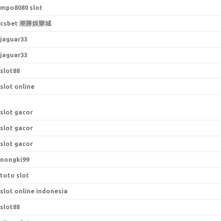
mpo8080 slot
csbet 潮勝娛樂城
jaguar33
jaguar33
slot88
slot online
slot gacor
slot gacor
slot gacor
nongki99
toto slot
slot online indonesia
slot88