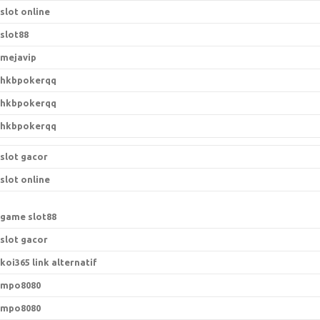
slot online
slot88
mejavip
hkbpokerqq
hkbpokerqq
hkbpokerqq
slot gacor
slot online
game slot88
slot gacor
koi365 link alternatif
mpo8080
mpo8080