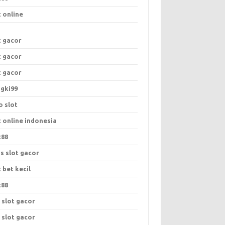
t online
t gacor
t gacor
t gacor
gki99
o slot
t online indonesia
t88
us slot gacor
t bet kecil
t88
k slot gacor
k slot gacor