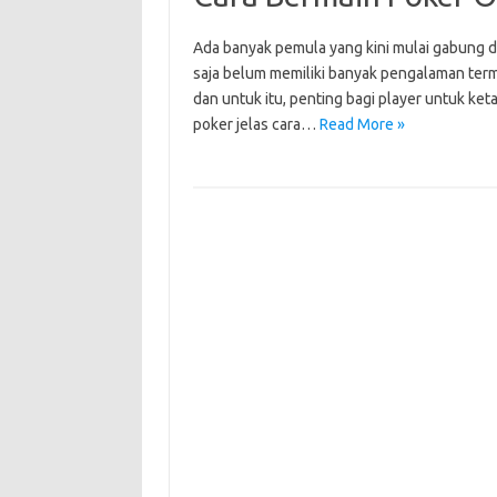
Ada banyak pemula yang kini mulai gabung da
saja belum memiliki banyak pengalaman termas
dan untuk itu, penting bagi player untuk ketah
poker jelas cara…
Read More »