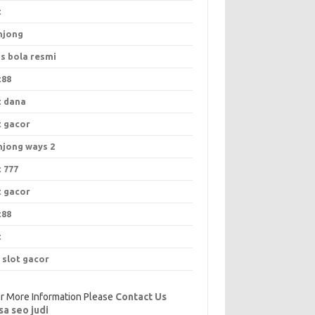
t
hjong
us bola resmi
t88
t dana
t gacor
jong ways 2
t 777
t gacor
t88
t
k slot gacor
r More Information Please
Contact Us
sa seo judi