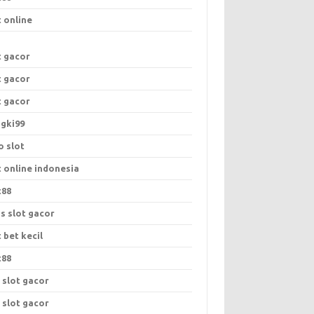
t online
t gacor
t gacor
t gacor
gki99
o slot
t online indonesia
t88
us slot gacor
t bet kecil
t88
k slot gacor
k slot gacor