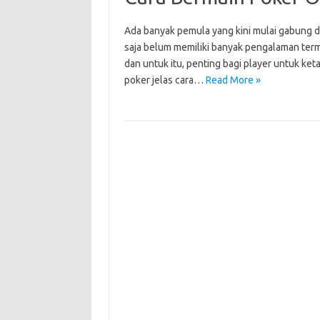
Ada banyak pemula yang kini mulai gabung da
saja belum memiliki banyak pengalaman termas
dan untuk itu, penting bagi player untuk ketah
poker jelas cara…
Read More »