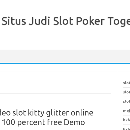
Situs Judi Slot Poker Tog
slo
slo
slo
o slot kitty glitter online
mej
d 100 percent free Demo
hk
hk