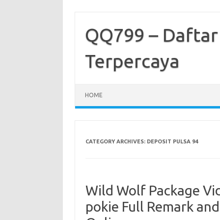
Skip
to
content
QQ799 – Daftar 
Terpercaya
HOME
CATEGORY ARCHIVES:
DEPOSIT PULSA 94
Wild Wolf Package Vide
pokie Full Remark an